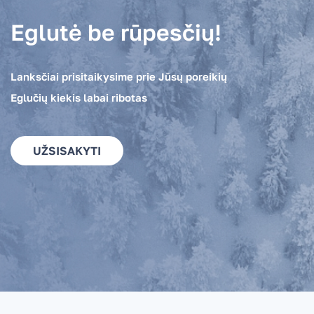
Eglutė be rūpesčių!
Lanksčiai prisitaikysime prie Jūsų poreikių
Eglučių kiekis labai ribotas
UŽSISAKYTI