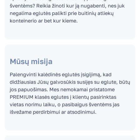
šventėms? Reikia žinoti kur ją nugabenti, nes juk
negalima eglutės palikti prie buitinių atliekų
konteinerio ar bet kur kieme.
Mūsų misija
Palengvinti kalėdinės eglutės įsigijimą, kad
didžiausias Jūsų galvosūkis susijęs su eglute, būtų
jos papuošimas. Mes nemokamai pristatome
PREMIUM klasės eglutes į klientų pasirinktas
vietas norimu laiku, o pasibaigus šventėms jas
išvežame perdirbimui ar atsodinimui.