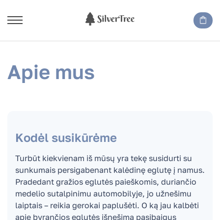
Apie mus
Kodėl susikūrėme
Turbūt kiekvienam iš mūsų yra tekę susidurti su
sunkumais persigabenant kalėdinę eglutę į namus.
Pradedant gražios eglutės paieškomis, duriančio
medelio sutalpinimu automobilyje, jo užnešimu
laiptais – reikia gerokai paplušėti. O ką jau kalbėti
apie byrančios eglutės išnešimą pasibaigus