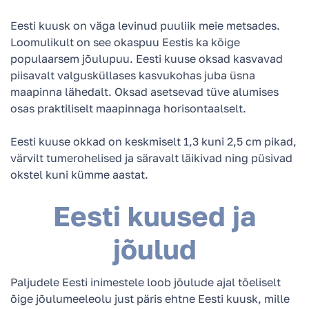
Eesti kuusk on väga levinud puuliik meie metsades.
Loomulikult on see okaspuu Eestis ka kõige
populaarsem jõulupuu. Eesti kuuse oksad kasvavad
piisavalt valgusküllases kasvukohas juba üsna
maapinna lähedalt. Oksad asetsevad tüve alumises
osas praktiliselt maapinnaga horisontaalselt.
Eesti kuuse okkad on keskmiselt 1,3 kuni 2,5 cm pikad,
värvilt tumerohelised ja säravalt läikivad ning püsivad
okstel kuni kümme aastat.
Eesti kuused ja
jõulud
Paljudele Eesti inimestele loob jõulude ajal tõeliselt
õige jõulumeeleolu just päris ehtne Eesti kuusk, mille