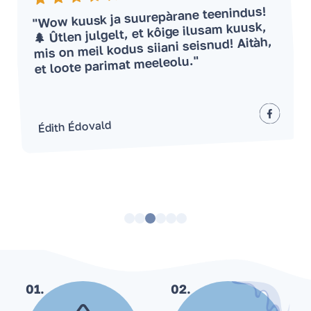
a
n
l
"Wow kuusk ja suurepàrane teenindus!
🌲 Ûtlen julgelt, et kôige ilusam kuusk,
mis on meil kodus siiani seisnud! Aitàh,
et loote parimat meeleolu."
Édith Édovald
01.
02.