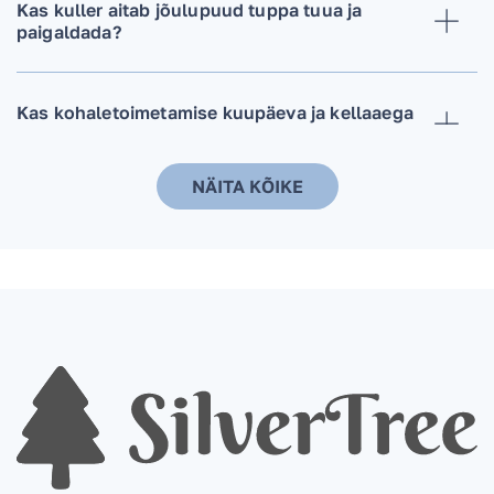
Kas kuller aitab jõulupuud tuppa tuua ja
paigaldada?
Kas kohaletoimetamise kuupäeva ja kellaaega
on võimalik muuta?
NÄITA KÕIKE
Kas jõulupuu tellimisel on vaja tellida ka lisa
jalg? Kas paigaldate puu kliendil
olemasolevale alusele?
Kas pottides olevad jõulupuud on
keskkonnasõbralikumad võrreldes lõigatud
puudega?
Millal on parim aeg jõulupuu tellimiseks?