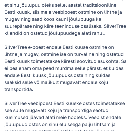
et sinu jõulupuu oleks sellel aastal traditsiooniline
Eesti kuusk, siis meie veebipoest ostmine on lihtne ja
mugav ning saad koos kauni jõulupuuga ka
suurepärase ning kiire teeninduse osaliseks. SilverTree
kliendid on ostetud jõulupuudega alati rahul.
SIlverTree e-poest endale Eesti kuuse ostmine on
lihtne ja mugav, ostmine ise on turvaline ning ostetud
Eesti kuusk toimetatakse kiiresti soovitud asukohta. Sa
ei pea enam oma pead murdma selle pärast, et kuidas
endale Eesti kuusk jõulupuuks osta ning kuidas
saaksid selle võimalikult mugavalt endale koju
transportida.
SilverTree veebipoest Eesti kuuske ostes toimetatakse
see sulle mugavalt koju ja transpordiga seotud
küsimused jäävad alati meie hooleks. Veebist endale
jõulupuud ostes on sinu elu seega palju lihtsam ja