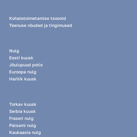
Kuhu jõulupuud pärast pühi viiakse kui te
need peale korjate?
Kohaletoimetamise tsoonid
Teenuse nõuded ja tingimused
Kuidas maksta jõulupuu või aluse eest?
Nulg
Kas väljastate ka arveid ettevõtetele?
Eesti kuusk
Jõulupuud potis
Euroopa nulg
Kas jõulupuu on võimalik tellida, kui elan
Harilik kuusk
väljaspool Tallinnat või Tartut?
Mis on puu tüve läbimõõt? Kui suur on
Torkav kuusk
jõulupuu alumise võra läbimõõt?
Serbia kuusk
Fraseri nulg
Palsami nulg
Kaukaasia nulg