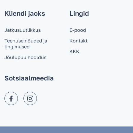
Kliendi jaoks
Lingid
Kui kiiresti suudate te jõulupuu kohale
toimetada?
Jätkusuutlikkus
E-pood
Teenuse nõuded ja
Kontakt
Millistel juhtudel jõulupuu asendatakse?
tingimused
KKK
Jõulupuu hooldus
Kuidas hoolitseda jõulupuu eest?
Sotsiaalmeedia
Kui kaua püsib puu kodus seistes värskena?
Kas nulgu on võimalik õues hoida: klaasist
rõdul või terrassil?