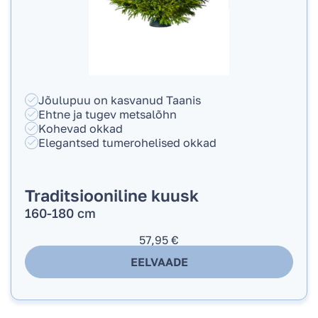
Jõulupuu on kasvanud Taanis
Ehtne ja tugev metsalõhn
Kohevad okkad
Elegantsed tumerohelised okkad
Traditsiooniline kuusk
160-180 cm
57,95
€
EELVAADE