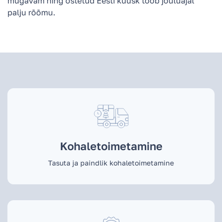
mugavam ning ostetud Eesti kuusk toob jõuluajal
palju rõõmu.
Kohaletoimetamine
Tasuta ja paindlik kohaletoimetamine