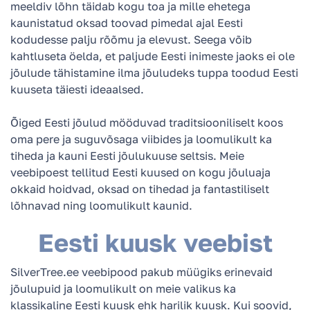
meeldiv lõhn täidab kogu toa ja mille ehetega
kaunistatud oksad toovad pimedal ajal Eesti
kodudesse palju rõõmu ja elevust. Seega võib
kahtluseta öelda, et paljude Eesti inimeste jaoks ei ole
jõulude tähistamine ilma jõuludeks tuppa toodud Eesti
kuuseta täiesti ideaalsed.
Õiged Eesti jõulud mööduvad traditsiooniliselt koos
oma pere ja suguvõsaga viibides ja loomulikult ka
tiheda ja kauni Eesti jõulukuuse seltsis. Meie
veebipoest tellitud Eesti kuused on kogu jõuluaja
okkaid hoidvad, oksad on tihedad ja fantastiliselt
lõhnavad ning loomulikult kaunid.
Eesti kuusk veebist
SilverTree.ee veebipood pakub müügiks erinevaid
jõulupuid ja loomulikult on meie valikus ka
klassikaline Eesti kuusk ehk harilik kuusk. Kui soovid,