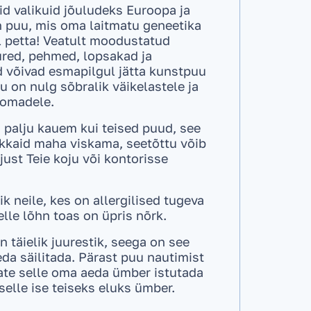
d valikuid jõuludeks Euroopa ja
n puu, mis oma laitmatu geneetika
l petta! Veatult moodustatud
ured, pehmed, lopsakad ja
d võivad esmapilgul jätta kunstpuu
tu on nulg sõbralik väikelastele ja
oomadele.
 palju kauem kui teised puud, see
okkaid maha viskama, seetõttu võib
just Teie koju või kontorisse
ik neile, kes on allergilised tugeva
lle lõhn toas on üpris nõrk.
 täielik juurestik, seega on see
eda säilitada. Pärast puu nautimist
ate selle oma aeda ümber istutada
selle ise teiseks eluks ümber.