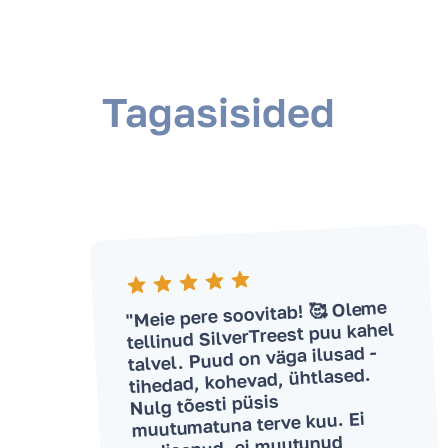
Tagasisided
"Meie pere soovitab! 🥰 Oleme
tellinud SilverTreest puu kahel
talvel. Puud on väga ilusad -
tihedad, kohevad, ühtlased.
Nulg tõesti püsis
muutumatuna terve kuu. Ei
pudisenud, ei muutunud