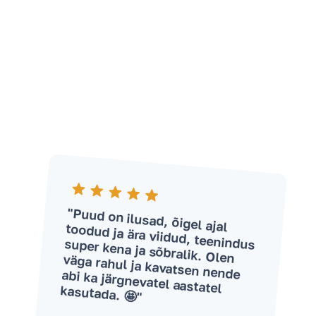
"Puud on ilusad, õigel ajal
toodud ja ära viidud, teenindus super kena ja sõbralik. Olen väga rahul ja kavatsen nende abi ka järgnevatel aastatel
kasutada. 🤩"