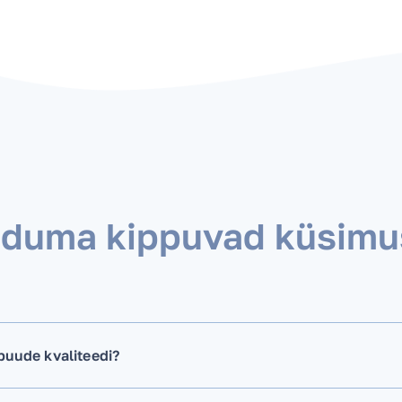
rduma kippuvad küsimu
puude kvaliteedi?