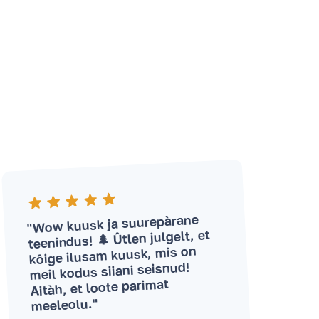
"Wow kuusk ja suurepàrane
teenindus! 🌲 Ûtlen julgelt, et
kôige ilusam kuusk, mis on
meil kodus siiani seisnud!
Aitàh, et loote parimat
meeleolu."