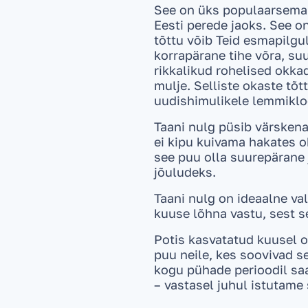
See on üks populaarsemai
Eesti perede jaoks. See o
tõttu võib Teid esmapilgu
korrapärane tihe võra, su
rikkalikud rohelised okka
mulje. Selliste okaste tõt
uudishimulikele lemmikl
Taani nulg püsib värskena
ei kipu kuivama hakates 
see puu olla suurepärane 
jõuludeks.
Taani nulg on ideaalne val
kuuse lõhna vastu, sest se
Potis kasvatatud kuusel on
puu neile, kes soovivad s
kogu pühade perioodil sa
– vastasel juhul istutame 