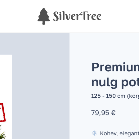
Premiu
nulg po
125 - 150 cm (kõr
79,95
€
Kohev, elegan