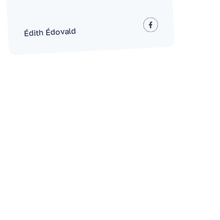
Édith Édovald