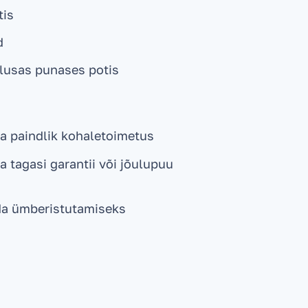
tis
d
ilusas punases potis
a paindlik kohaletoimetus
 tagasi garantii või jõulupuu
da ümberistutamiseks