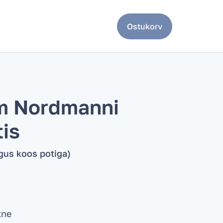
Ostukorv
m Nordmanni
tis
gus koos potiga)
tne