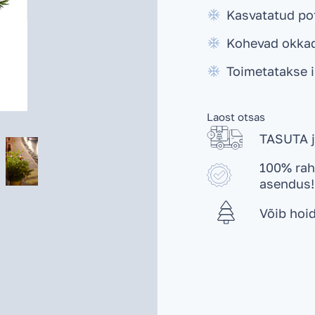
Kasvatatud po
Kohevad okka
Toimetatakse 
Laost otsas
TASUTA j
100% raha
asendus!
Võib hoi